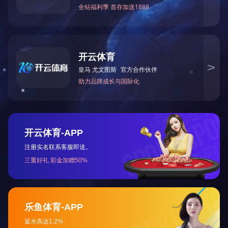
现了“以赛促学、以赛强能”的目标，也充分展示了我校在软件工程与
测试领域的人才培养成效，为深化实践教学改革、加强高校合作奠
定了坚实基础。
责任编辑 付一汝
上一篇：MK平台研究生在国际学术会议IEEE BIBM 2025上发表最新研
究论文
下一篇：MK平台在2025年全国大学生数学建模竞赛中获佳绩