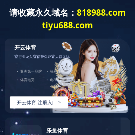
学生天地
MK平台在第十届全国大学生软件测试大赛湖南省
赛中斩获佳绩
发布时间: 2025-11-26
点击:
311