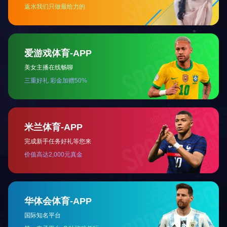
快速通道
公共服务
信息门户
人才招聘
创业在湘
学术期刊
图书资料
教务在线
干部培训平台
干部培训学院
电子信箱(教…
>>
信息公开
>>
信息系统
友情链接
科研管理系统
智慧财务平台
湘教云
湖南政务服务网
目标管理考核…
资产综合管理…
省教育政务网
教育部
学生综合管理…
>>
工信部
>>
MK平台 © 版权所有 地址：衡阳市常胜西路28号 邮编：421001 湘教QS3-200504-
000019
湘ICP备11003720-1
湘公网安备43040802000134号
开云集团有限公司
|
华体会官方版网站登录入口
|
米兰网页版
|
乐竞
|
风
云体育·（中国）官方网站
|
开云足球
|
华体会官方网页版
|
乐竟平台
|
开
云(中国)Kaiyun·官方网站
|