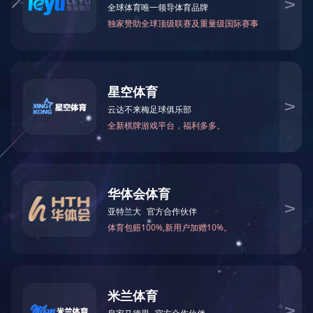
快速通道
公共服务
信息门户
人才招聘
创业在湘
学术期刊
图书资料
教务在线
干部培训平台
干部培训学院
电子信箱
>>
信息公开
>>
信息系统
友情链接
科研管理系统
智慧财务平台
湘教云
湖南政务服务网
目标管理考核…
资产综合管理…
省教育政务网
教育部
学生综合管理…
>>
工信部
>>