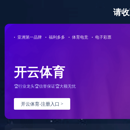
学生
|
教工
|
校友
|
考生与访客